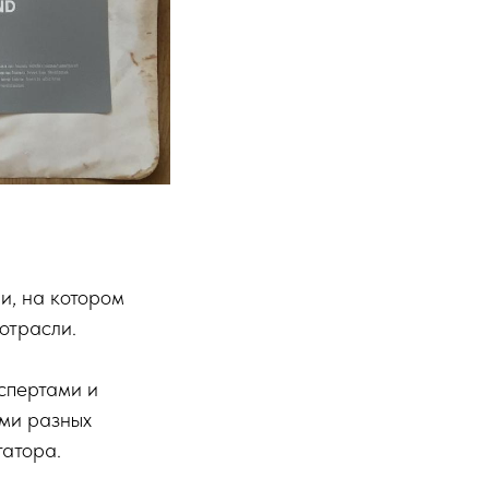
и, на котором
отрасли.
кспертами и
ми разных
татора.