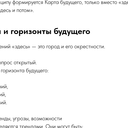
ципу формируется Карта будущего, только вместо «зд
есь и потом».
 и горизонты будущего
ний «здесь» — это город и его окрестности.
опрос открытый.
горизонта будущего:
ний,
ий,
ий.
енды, угрозы, возможности
ляются трендами. Они могут быть: