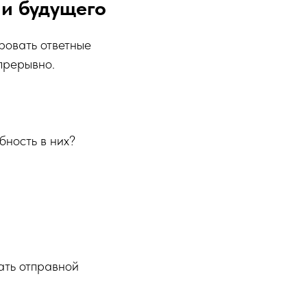
ии будущего
ровать ответные
прерывно.
бность в них?
ать отправной