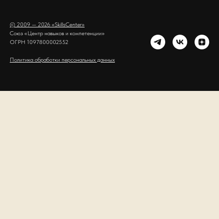
© 2009 — 2026 «SkillsCenter»
Союз «Центр навыков и компетенции»
ОГРН 1097800002552
Политика обработки персональных данных